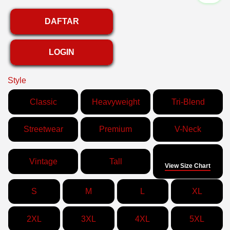
DAFTAR
LOGIN
Style
Classic
Heavyweight
Tri-Blend
Streetwear
Premium
V-Neck
Size
Vintage
Tall
View Size Chart
S
M
L
XL
2XL
3XL
4XL
5XL